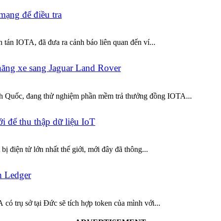
mạng để điều tra
tán IOTA, đã đưa ra cảnh báo liên quan đến ví...
hãng xe sang Jaguar Land Rover
nh Quốc, đang thử nghiệm phần mềm trả thưởng đồng IOTA...
i để thu thập dữ liệu IoT
ị điện tử lớn nhất thế giới, mới đây đã thông...
h Ledger
ó trụ sở tại Đức sẽ tích hợp token của mình với...