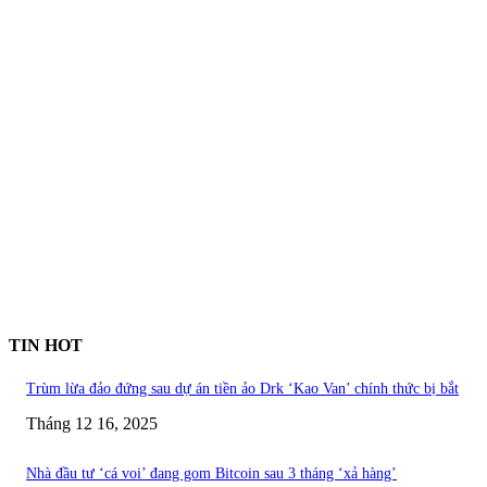
TIN HOT
Trùm lừa đảo đứng sau dự án tiền ảo Drk ‘Kao Van’ chính thức bị bắt
Tháng 12 16, 2025
Nhà đầu tư ‘cá voi’ đang gom Bitcoin sau 3 tháng ‘xả hàng’