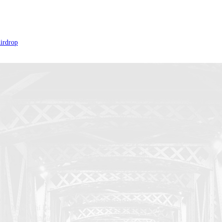
irdrop
iện tử miễn phí hàng
 viết được dịch từ