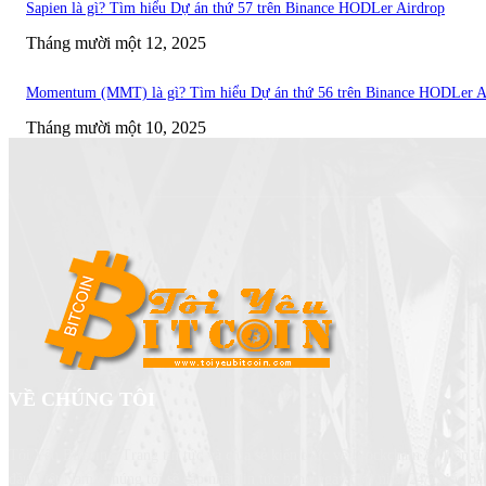
Sapien là gì? Tìm hiểu Dự án thứ 57 trên Binance HODLer Airdrop
Tháng mười một 12, 2025
Momentum (MMT) là gì? Tìm hiểu Dự án thứ 56 trên Binance HODLer A
Tháng mười một 10, 2025
VỀ CHÚNG TÔI
Tôi Yêu Bitcoin - Trang tin tức và chia sẻ kiến thức về Blockchain & Tiền đ
đầu Việt Nam. Chúng tôi sẽ cập nhật tin tức hàng ngày mới nhất 24/7, các bài