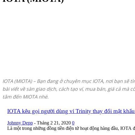
2.000+ Altcoin
Bitcoin (BTC)
Bitcoin Cash (BCH)
Cardano (ADA)
EOS (EOS)
Ethereum (ETH)
Litecoin (LTC)
Ripple (XRP)
Stellar Lumens (XML)
TRON (TRX)
IOTA (MIOTA) – Bạn đang ở chuyên mục IOTA, nơi bạn sẽ tìm 
bài viết về sàn giao dịch, cách tạo ví, mua bán, giá cả m
tâm đến MIOTA nhé.
IOTA kêu gọi người dùng ví Trinity thay đổi mật khẩu
Johnny Depp
-
Tháng 2 21, 2020
0
Là một trong những đồng tiền điện tử hoạt động hàng đầu, IOTA đan