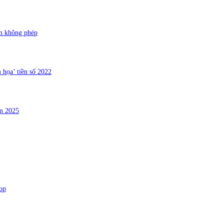
àn không phép
 họa’ tiền số 2022
ăm 2025
op