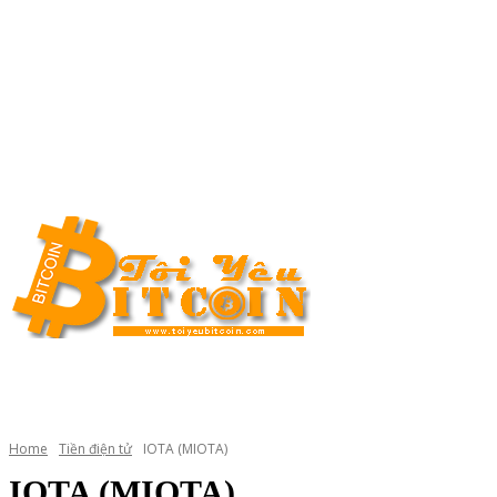
Thứ Tư, Tháng 8 5, 2026
Liên Hệ (Advertising)
Bitcoin là gì
Blockch
HOME
TỶ GIÁ
HƯỚNG DẪN
SÀN GIAO DỊCH
Home
Tiền điện tử
IOTA (MIOTA)
IOTA (MIOTA)