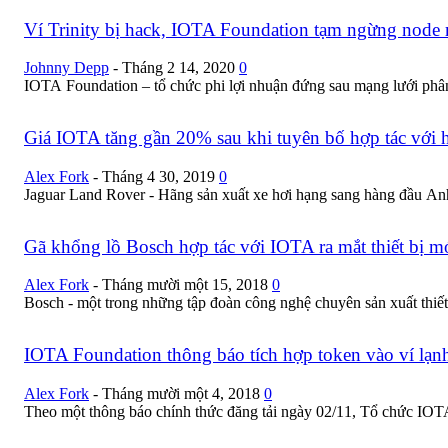
Ví Trinity bị hack, IOTA Foundation tạm ngừng node 
Johnny Depp
-
Tháng 2 14, 2020
0
IOTA Foundation – tổ chức phi lợi nhuận đứng sau mạng lưới phân 
Giá IOTA tăng gần 20% sau khi tuyên bố hợp tác với 
Alex Fork
-
Tháng 4 30, 2019
0
Jaguar Land Rover - Hãng sản xuất xe hơi hạng sang hàng đầu A
Gã khổng lồ Bosch hợp tác với IOTA ra mắt thiết bị mớ
Alex Fork
-
Tháng mười một 15, 2018
0
Bosch - một trong những tập đoàn công nghệ chuyên sản xuất thiết b
IOTA Foundation thông báo tích hợp token vào ví lạn
Alex Fork
-
Tháng mười một 4, 2018
0
Theo một thông báo chính thức đăng tải ngày 02/11, Tổ chức IOTA c