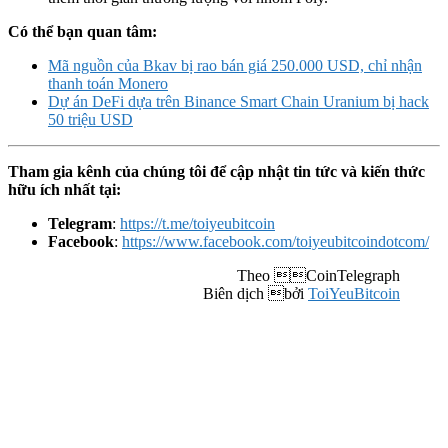
Có thể bạn quan tâm:
Mã nguồn của Bkav bị rao bán giá 250.000 USD, chỉ nhận
thanh toán Monero
Dự án DeFi dựa trên Binance Smart Chain Uranium bị hack
50 triệu USD
Tham gia kênh của chúng tôi để cập nhật tin tức và kiến thức
hữu ích nhất tại:
Telegram
:
https://t.me/toiyeubitcoin
Facebook
:
https://www.facebook.com/toiyeubitcoindotcom/
Theo CoinTelegraph
Biên dịch bởi
ToiYeuBitcoin