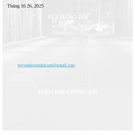
Tháng 10 26, 2025
VỀ CHÚNG TÔI
Tôi Yêu Bitcoin - Trang tin tức và chia sẻ kiến thức về Blockchain & Tiền
điện tử miễn phí hàng đầu Việt Nam. Chúng tôi sẽ cập nhật tin tức hàng
ngày mới nhất 24/7, các bài viết được dịch từ các trang Blog về Crypto uy
tín trên thế giới.
Liên hệ:
toiyeubitcoindotcom@gmail.com
THEO DÕI CHÚNG TÔI