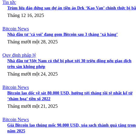
Tin tức
Trùm lừa đảo đứng sau dự án tiền ảo Drk ‘Kao Van’ chính thức bị bắ
Tháng 12 16, 2025
Bitcoin News
Nhà đầu tư ‘cá voi’ đang gom Bitcoin sau 3 tháng ‘xả hàng’
Tháng mười một 28, 2025
Quy định pháp lý
Nhà đầu tư Việt Nam có thể bị phạt tới 30 triệu đồng nếu giao dịch
trên sàn không phép
Tháng mười một 24, 2025
Bitcoin News
Bitcoin lao dốc về sát 80.000 USD, hướng tới tháng tồi tệ nhất kể từ
‘thảm họa’ tiền số 2022
Tháng mười một 21, 2025
Bitcoin News
Giá Bitcoin lao thủng mốc 90.000 USD, xóa sạch thành quả tăng tron
năm 2025