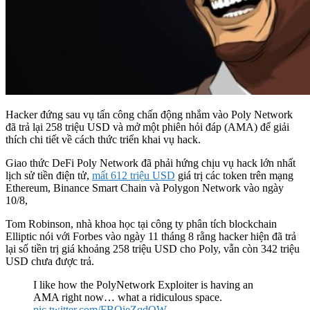
Hacker đứng sau vụ tấn công chấn động nhắm vào Poly Network
đã trả lại 258 triệu USD và mở một phiên hỏi đáp (AMA) để giải
thích chi tiết về cách thức triển khai vụ hack.
Giao thức DeFi Poly Network đã phải hứng chịu vụ hack lớn nhất
lịch sử tiền điện tử,
mất 612 triệu USD
giá trị các token trên mạng
Ethereum, Binance Smart Chain và Polygon Network vào ngày
10/8,
Tom Robinson, nhà khoa học tại công ty phân tích blockchain
Elliptic nói với Forbes vào ngày 11 tháng 8 rằng hacker hiện đã trả
lại số tiền trị giá khoảng 258 triệu USD cho Poly, vẫn còn 342 triệu
USD chưa được trả.
I like how the PolyNetwork Exploiter is having an
AMA right now… what a ridiculous space.
pic.twitter.com/FBQieZqdQW