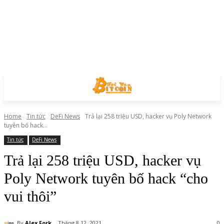
Home
Tin tức
DeFi News
Trả lại 258 triệu USD, hacker vụ Poly Network
tuyên bố hack...
Tin tức
DeFi News
Trả lại 258 triệu USD, hacker vụ
Poly Network tuyên bố hack “cho
vui thôi”
By
Alex Fork
Tháng 8 12, 2021
0