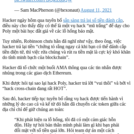
— Sam MacPherson (@hexonaut)
August 11, 2021
Hacker ngày hôm qua tuyên bố
sẵn sàng trả lại số tiền đánh cắp
,
điều này cho thấy đây có thể là một vụ hack “mũ trắng” để dạy cho
Poly một bài học đắt giá về các lỗ hổng bảo mật.
Tuy nhiên, Robinson chưa hẳn đã nghĩ như vậy, theo ông, việc
hacker trả lại tiền “chứng tỏ rằng ngay cả khi bạn có thể đánh cắp
tiền điện tử, thì việc rửa chúng và rút ra tiền mặt là cực kỳ khó khăn
do tính minh bạch của blockchain”.
Hacker đã tổ chức một buổi AMA thông qua các tin nhắn được
nhúng trong các giao dịch Ethereum.
Khi được hỏi tại sao lại hack Poly, hacker trả lời “vui thôi” và bởi vì
“hack cross-chain đang rất HOT”.
Sau đó, hacker tiếp tục tuyên bố rằng vụ hack được tiến hành vì
những lý do cao cả và kể từ đó hắn đã chuyển các token giữa các
địa chỉ chỉ để giữ chúng an toàn:
“Khi phát hiện ra lỗ hổng, tôi đã có một cảm giác hỗn
độn. Hãy tự hỏi bản thân mình phải làm gì khi bạn phải
đối mặt với số tiền quá lớn. Hỏi team dự án một cách