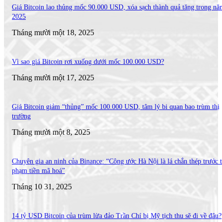
Giá Bitcoin lao thủng mốc 90.000 USD, xóa sạch thành quả tăng trong nă
2025
Tháng mười một 18, 2025
Vì sao giá Bitcoin rơi xuống dưới mốc 100.000 USD?
Tháng mười một 17, 2025
Giá Bitcoin giảm “thủng” mốc 100.000 USD, tâm lý bi quan bao trùm thị
trường
Tháng mười một 8, 2025
Chuyên gia an ninh của Binance: “Công ước Hà Nội là lá chắn thép trước t
phạm tiền mã hoá”
Tháng 10 31, 2025
14 tỷ USD Bitcoin của trùm lừa đảo Trần Chí bị Mỹ tịch thu sẽ đi về đâu?