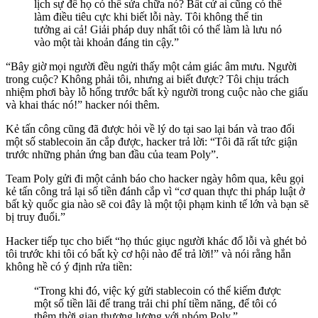
lịch sự để họ có thể sửa chữa nó? Bất cứ ai cũng có thể
làm điều tiêu cực khi biết lỗi này. Tôi không thể tin
tưởng ai cả! Giải pháp duy nhất tôi có thể làm là lưu nó
vào một tài khoản đáng tin cậy.”
“Bây giờ mọi người đều ngửi thấy một cảm giác âm mưu. Người
trong cuộc? Không phải tôi, nhưng ai biết được? Tôi chịu trách
nhiệm phơi bày lỗ hổng trước bất kỳ người trong cuộc nào che giấu
và khai thác nó!” hacker nói thêm.
Kẻ tấn công cũng đã được hỏi về lý do tại sao lại bán và trao đổi
một số stablecoin ăn cắp được, hacker trả lời: “Tôi đã rất tức giận
trước những phản ứng ban đầu của team Poly”.
Team Poly gửi đi một cảnh báo cho hacker ngày hôm qua, kêu gọi
kẻ tấn công trả lại số tiền đánh cắp vì “cơ quan thực thi pháp luật ở
bất kỳ quốc gia nào sẽ coi đây là một tội phạm kinh tế lớn và bạn sẽ
bị truy đuổi.”
Hacker tiếp tục cho biết “họ thúc giục người khác đổ lỗi và ghét bỏ
tôi trước khi tôi có bất kỳ cơ hội nào để trả lời!” và nói rằng hắn
không hề có ý định rửa tiền:
“Trong khi đó, việc ký gửi stablecoin có thể kiếm được
một số tiền lãi để trang trải chi phí tiềm năng, để tôi có
thêm thời gian thương lượng với nhóm Poly.”